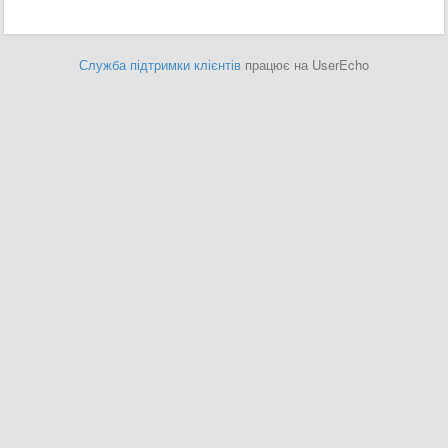
Служба підтримки клієнтів
працює на UserEcho