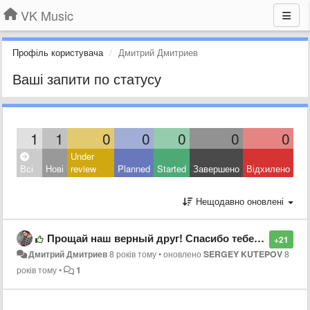
VK Music
Профіль користувача
Дмитрий Дмитриев
Ваші запити по статусу
1
1
0
0
0
0
0
Under
Всі
Нові
review
Planned
Started
Завершено
Відхилено
Нещодавно оновлені
Прощай наш верный друг! Спасибо тебе за все. Пусть земля тебе будет пухом.
+21
Дмитрий Дмитриев
8 років тому
•
оновлено
SERGEY KUTEPOV
8
років тому
•
1