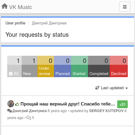
VK Music
User profile
Дмитрий Дмитриев
Your requests by status
1
1
0
0
0
0
0
Under
All
New
review
Planned
Started
Completed
Declined
Last updated
Прощай наш верный друг! Спасибо тебе за все. Пусть земля тебе будет пухом.
+21
Дмитрий Дмитриев
8 years ago
•
updated by
SERGEY KUTEPOV
8
years ago
•
1