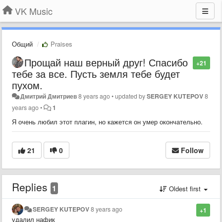
VK Music
Общий
Praises
Прощай наш верный друг! Спасибо
+21
тебе за все. Пусть земля тебе будет
пухом.
Дмитрий Дмитриев
8 years ago
•
updated by
SERGEY KUTEPOV
8
years ago
•
1
Я очень любил этот плагин, но кажется он умер окончательно.
21
0
Follow
Replies
1
Oldest first
SERGEY KUTEPOV
8 years ago
+1
удалил нафик