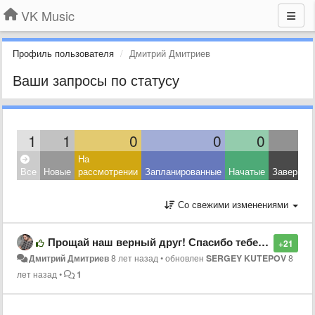
VK Music
Профиль пользователя
Дмитрий Дмитриев
Ваши запросы по статусу
1
1
0
0
0
На
Все
Новые
рассмотрении
Запланированные
Начатые
Завершен
Со свежими изменениями
Прощай наш верный друг! Спасибо тебе за все. Пусть земля тебе будет пухом.
+21
Дмитрий Дмитриев
8 лет назад
•
обновлен
SERGEY KUTEPOV
8
лет назад
•
1