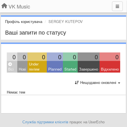
VK Music
Профіль користувача
SERGEY KUTEPOV
Ваші запити по статусу
0
0
0
0
0
0
0
Under
Всі
Нові
review
Planned
Started
Завершено
Відхилено
Нещодавно оновлені
Немає тем
Служба підтримки клієнтів
працює на UserEcho